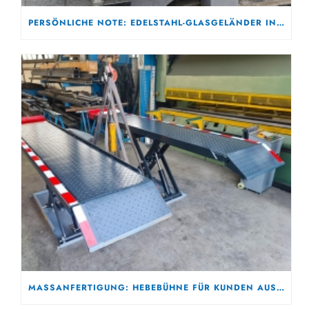
PERSÖNLICHE NOTE: EDELSTAHL-GLASGELÄNDER IN DORMAGEN
MASSANFERTIGUNG: HEBEBÜHNE FÜR KUNDEN AUS MÜLHEIM AN DER RUHR