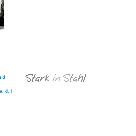
eld
a. d. R.
B